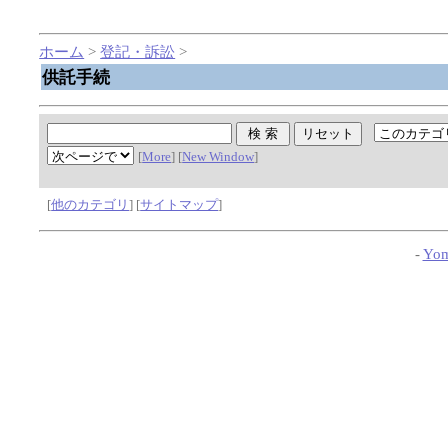
ホーム
>
登記・訴訟
>
供託手続
[
More
] [
New Window
]
[
他のカテゴリ
] [
サイトマップ
]
-
Yom